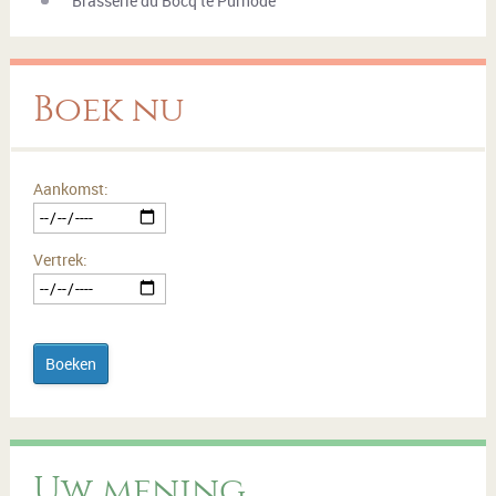
Brasserie du Bocq te Purnode
Boek nu
Aankomst:
Vertrek:
Boeken
Uw mening